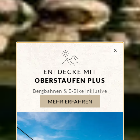
x
GOLFEN MIT
OBERSTAUFEN PLUS
e
auf 7 Golfplätzen greenfeefrei
Go
MEHR ERFAHREN