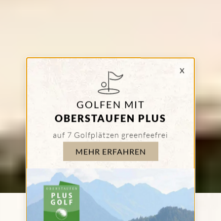
x
GOLFEN MIT
OBERSTAUFEN PLUS
e
auf 7 Golfplätzen greenfeefrei
Go
MEHR ERFAHREN
Nach unten scrollen – zum Inha