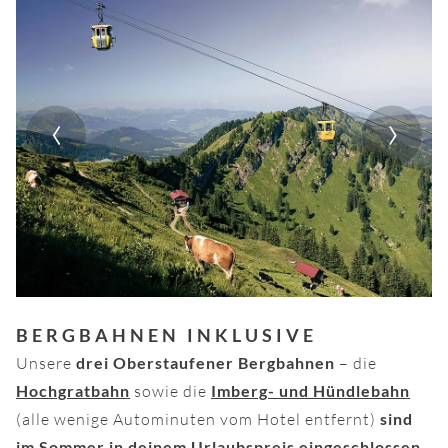
‹
›
BERGBAHNEN INKLUSIVE
Unsere
drei Oberstaufener Bergbahnen
– die
Hochgratbahn
sowie die
Imberg- und Hündlebahn
(alle wenige Autominuten vom Hotel entfernt)
sind
im Sommer in deinem Urlaubspreis eingeschlossen.