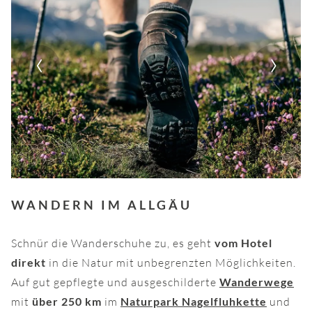
‹
›
WANDERN IM ALLGÄU
Schnür die Wanderschuhe zu, es geht
vom Hotel
direkt
in die Natur mit unbegrenzten Möglichkeiten.
Auf gut gepflegte und ausgeschilderte
Wanderwege
mit
über 250 km
im
Naturpark Nagelfluhkette
und